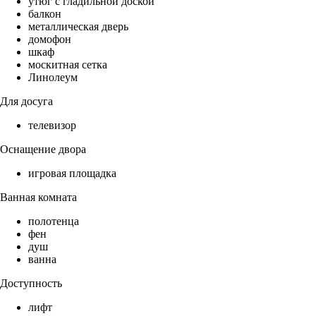
утюг с гладильной доской
балкон
металлическая дверь
домофон
шкаф
москитная сетка
Линолеум
Для досуга
телевизор
Оснащение двора
игровая площадка
Ванная комната
полотенца
фен
душ
ванна
Доступность
лифт